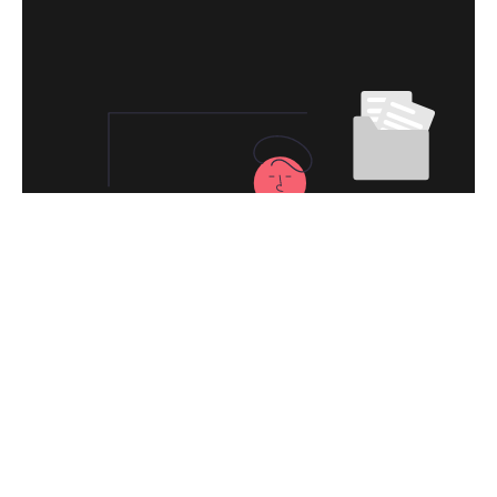
永久免费使用
现在下载原神加速器VPN，每日签到即可获
得免费时长，快去体验科学上网吧！