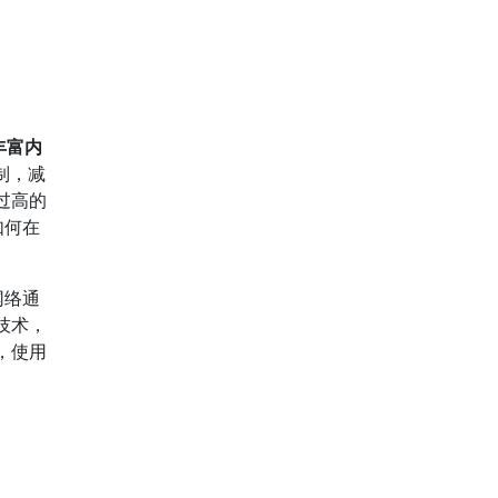
丰富内
制，减
过高的
如何在
网络通
技术，
，使用