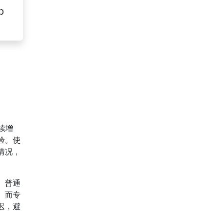
p
续增
验。使
情况，
。
。普通
。而专
迟，避