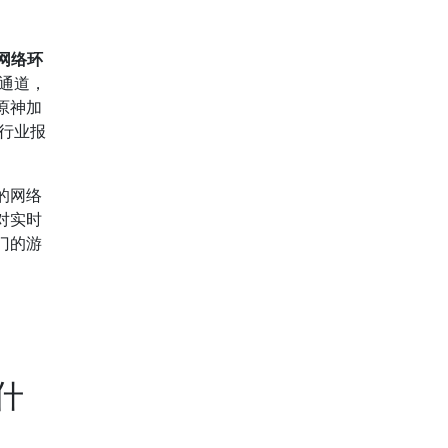
网络环
通道，
原神加
速行业报
的网络
对实时
门的游
什