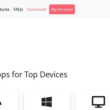
Secondary Menu
tures
FAQs
Download
My Account
ps for Top Devices