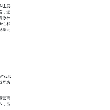
PN主要
言，选
着原神
全性和
畅享无
游戏服
或网络
运营商
N，能