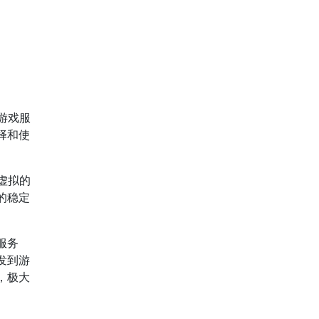
游戏服
择和使
个虚拟的
的稳定
服务
发到游
，极大