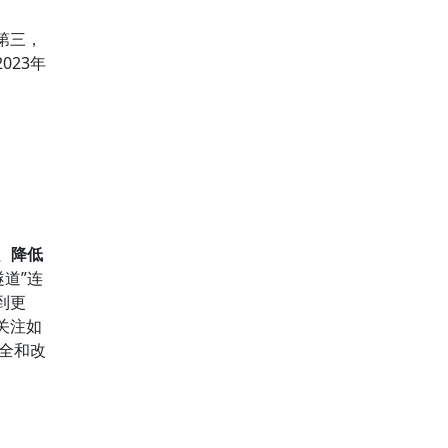
第三，
23年
、降低
隧道”连
到更
关注如
安全和改