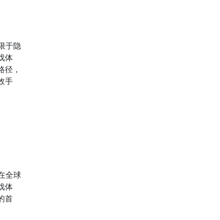
限于隐
戏体
路径，
效手
。
在全球
戏体
的首