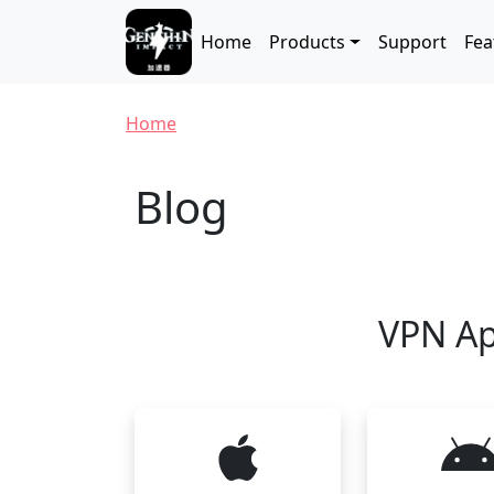
Skip to main content
Main navigation
Home
Products
Support
Fea
Breadcrumb
Home
Blog
VPN Ap